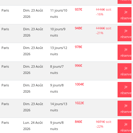
937€
1110€
soit
Paris
Dim. 23 Août
11 jours/10
Je
-16%
2026
nuits
réserve
948€
1190€
soit
Paris
Dim. 23 Août
10 jours/9
Je
-21%
2026
nuits
réserve
978€
Paris
Dim. 23 Août
13 jours/12
Je
2026
nuits
réserve
996€
Paris
Dim. 23 Août
8 jours/7
Je
2026
nuits
réserve
1004€
Paris
Dim. 23 Août
9 jours/8
Je
2026
nuits
réserve
1022€
Paris
Dim. 23 Août
14 jours/13
Je
2026
nuits
réserve
846€
1071€
soit
Paris
Lun. 24 Août
9 jours/8
Je
-22%
2026
nuits
réserve