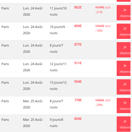
862€
1078€
soit
Paris
Lun. 24 Août
11 jours/10
Je
-21%
2026
nuits
réserve
869€
1049€
soit
Paris
Lun. 24 Août
10 jours/9
Je
-18%
2026
nuits
réserve
877€
Paris
Lun. 24 Août
8 jours/7
Je
2026
nuits
réserve
911€
Paris
Lun. 24 Août
12 jours/11
Je
2026
nuits
réserve
954€
Paris
Lun. 24 Août
13 jours/12
Je
2026
nuits
réserve
779€
1085€
soit
Paris
Mar. 25 Août
8 jours/7
Je
-29%
2026
nuits
réserve
804€
Paris
Mar. 25 Août
9 jours/8
Je
2026
nuits
réserve