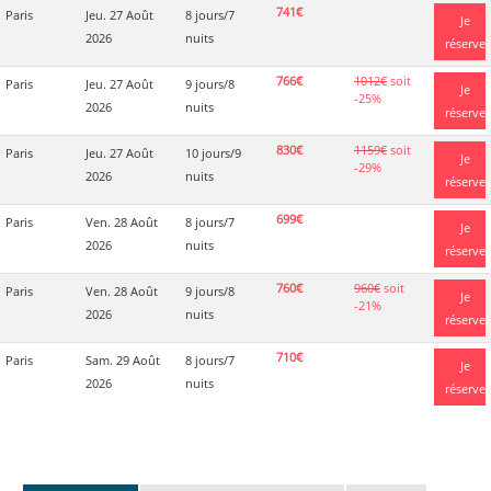
741€
Paris
Jeu. 27 Août
8 jours/7
Je
2026
nuits
réserve
766€
1012€
soit
Paris
Jeu. 27 Août
9 jours/8
Je
-25%
2026
nuits
réserve
830€
1159€
soit
Paris
Jeu. 27 Août
10 jours/9
Je
-29%
2026
nuits
réserve
699€
Paris
Ven. 28 Août
8 jours/7
Je
2026
nuits
réserve
760€
960€
soit
Paris
Ven. 28 Août
9 jours/8
Je
-21%
2026
nuits
réserve
710€
Paris
Sam. 29 Août
8 jours/7
Je
2026
nuits
réserve