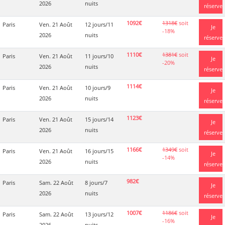
2026
nuits
réserve
1092€
1318€
soit
Paris
Ven. 21 Août
12 jours/11
Je
-18%
2026
nuits
réserve
1110€
1381€
soit
Paris
Ven. 21 Août
11 jours/10
Je
-20%
2026
nuits
réserve
1114€
Paris
Ven. 21 Août
10 jours/9
Je
2026
nuits
réserve
1123€
Paris
Ven. 21 Août
15 jours/14
Je
2026
nuits
réserve
1166€
1349€
soit
Paris
Ven. 21 Août
16 jours/15
Je
-14%
2026
nuits
réserve
982€
Paris
Sam. 22 Août
8 jours/7
Je
2026
nuits
réserve
1007€
1186€
soit
Paris
Sam. 22 Août
13 jours/12
Je
-16%
2026
nuits