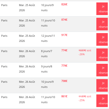
826€
Paris
Mar. 25 Août
10 jours/9
Je
2026
nuits
réserve
874€
Paris
Mar. 25 Août
11 jours/10
Je
2026
nuits
réserve
917€
Paris
Mar. 25 Août
12 jours/11
Je
2026
nuits
réserve
774€
1037€
soit
Paris
Mer. 26 Août
8 jours/7
Je
-26%
2026
nuits
réserve
779€
Paris
Mer. 26 Août
9 jours/8
Je
2026
nuits
réserve
798€
Paris
Mer. 26 Août
10 jours/9
Je
2026
nuits
réserve
861€
1137€
soit
Paris
Mer. 26 Août
11 jours/10
Je
-25%
2026
nuits
réserve