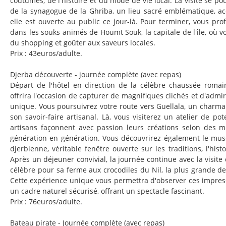
coutumes, de l'histoire et du mode de vie local. La visite se po
de la synagogue de la Ghriba, un lieu sacré emblématique, a
elle est ouverte au public ce jour-là. Pour terminer, vous pro
dans les souks animés de Houmt Souk, la capitale de l'île, où vo
du shopping et goûter aux saveurs locales.
Prix : 43euros/adulte.
Djerba découverte - journée complète (avec repas)
Départ de l'hôtel en direction de la célèbre chaussée roma
offrira l'occasion de capturer de magnifiques clichés et d'admir
unique. Vous poursuivrez votre route vers Guellala, un charma
son savoir-faire artisanal. Là, vous visiterez un atelier de pote
artisans façonnent avec passion leurs créations selon des 
génération en génération. Vous découvrirez également le musé
djerbienne, véritable fenêtre ouverte sur les traditions, l'histo
Après un déjeuner convivial, la journée continue avec la visite
célèbre pour sa ferme aux crocodiles du Nil, la plus grande de
Cette expérience unique vous permettra d'observer ces impres
un cadre naturel sécurisé, offrant un spectacle fascinant.
Prix : 76euros/adulte.
Bateau pirate - Journée complète (avec repas)