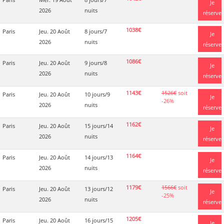
Je
2026
nuits
réserve
1038€
Paris
Jeu. 20 Août
8 jours/7
Je
2026
nuits
réserve
1086€
Paris
Jeu. 20 Août
9 jours/8
Je
2026
nuits
réserve
1143€
1526€
soit
Paris
Jeu. 20 Août
10 jours/9
Je
-26%
2026
nuits
réserve
1162€
Paris
Jeu. 20 Août
15 jours/14
Je
2026
nuits
réserve
1164€
Paris
Jeu. 20 Août
14 jours/13
Je
2026
nuits
réserve
1179€
1566€
soit
Paris
Jeu. 20 Août
13 jours/12
Je
-25%
2026
nuits
réserve
1205€
Paris
Jeu. 20 Août
16 jours/15
Je