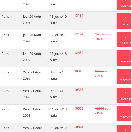
2026
nuits
réserve
1211€
Paris
Jeu. 20 Août
11 jours/10
Je
2026
nuits
réserve
1212€
1432€
soit
Paris
Jeu. 20 Août
12 jours/11
Je
-16%
2026
nuits
réserve
1248€
Paris
Jeu. 20 Août
17 jours/16
Je
2026
nuits
réserve
983€
1383€
soit
Paris
Ven. 21 Août
8 jours/7
Je
-29%
2026
nuits
réserve
1055€
Paris
Ven. 21 Août
9 jours/8
Je
2026
nuits
réserve
1080€
1259€
soit
Paris
Ven. 21 Août
14 jours/13
Je
-15%
2026
nuits
réserve
1082€
Paris
Ven. 21 Août
13 jours/12
Je