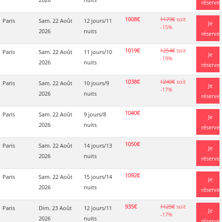
réserve
1008€
1179€
soit
Paris
Sam. 22 Août
12 jours/11
Je
-15%
2026
nuits
réserve
1019€
1254€
soit
Paris
Sam. 22 Août
11 jours/10
Je
-19%
2026
nuits
réserve
1038€
1240€
soit
Paris
Sam. 22 Août
10 jours/9
Je
-17%
2026
nuits
réserve
1040€
Paris
Sam. 22 Août
9 jours/8
Je
2026
nuits
réserve
1050€
Paris
Sam. 22 Août
14 jours/13
Je
2026
nuits
réserve
1092€
Paris
Sam. 22 Août
15 jours/14
Je
2026
nuits
réserve
935€
1125€
soit
Paris
Dim. 23 Août
12 jours/11
Je
-17%
2026
nuits
réserve