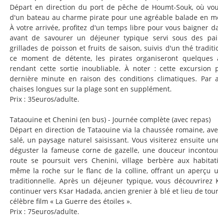
Départ en direction du port de pêche de Houmt-Souk, où v
d'un bateau au charme pirate pour une agréable balade en mer
À votre arrivée, profitez d'un temps libre pour vous baigner da
avant de savourer un déjeuner typique servi sous des paill
grillades de poisson et fruits de saison, suivis d'un thé tradi
ce moment de détente, les pirates organiseront quelques a
rendant cette sortie inoubliable. À noter : cette excursion
dernière minute en raison des conditions climatiques. Par ai
chaises longues sur la plage sont en supplément.
Prix : 35euros/adulte.
Tataouine et Chenini (en bus) - Journée complète (avec repas)
Départ en direction de Tataouine via la chaussée romaine, ave
salé, un paysage naturel saisissant. Vous visiterez ensuite un
déguster la fameuse corne de gazelle, une douceur incontour
route se poursuit vers Chenini, village berbère aux habitat
même la roche sur le flanc de la colline, offrant un aperçu u
traditionnelle. Après un déjeuner typique, vous découvrirez 
continuer vers Ksar Hadada, ancien grenier à blé et lieu de t
célèbre film « La Guerre des étoiles ».
Prix : 75euros/adulte.