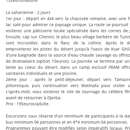
132euros/adulte
La saharienne - 2 jours
1er jour : départ en 4x4 vers la chaussée romaine, avec une h
lac salé pour admirer ce paysage unique. La route se poursuit 
visiterez une pâtisserie locale spécialisée dans les cornes de g
Ensuite, cap sur Chenini, le plus beau village berbère de Tunis
sont incrustées dans le flanc de la colline. Après le d
emprunterez les pistes du désert jusqu'à l'oasis de Ksar Ghila
d'une baignade dans la source d'eau chaude sauvage ou offre
de dromadaire (option 15euros). La journée se termine par un
tente au coeur du désert, dans un camp exclusif FRAM offran
sanitaires individuels et une piscine.
2ème jour : après le petit-déjeuner, départ vers Tamazre
pittoresque, puis continuation vers Matmata pour visiter 
L'après-midi, vous visiterez le site de tournage du célèbre fi
avant de retourner à Djerba.
Prix : 195euros/adulte.
Excursions sous réserve d'un minimum de participants à la da
bus minimum 06 personnes et en 4*4 minimum 04 personne).
Programmes pouvant être modifiés selon impératifs locaux. P