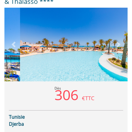
& Thalasso ****
Previous
Next
306
Dès
€TTC
Tunisie
Djerba