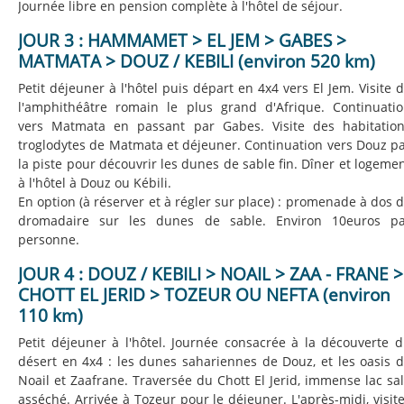
Journée libre en pension complète à l'hôtel de séjour.
JOUR 3 : HAMMAMET > EL JEM > GABES >
MATMATA > DOUZ / KEBILI (environ 520 km)
Petit déjeuner à l'hôtel puis départ en 4x4 vers El Jem. Visite 
l'amphithéâtre romain le plus grand d'Afrique. Continuati
vers Matmata en passant par Gabes. Visite des habitatio
troglodytes de Matmata et déjeuner. Continuation vers Douz p
la piste pour découvrir les dunes de sable fin. Dîner et logeme
à l'hôtel à Douz ou Kébili.
En option (à réserver et à régler sur place) : promenade à dos 
dromadaire sur les dunes de sable. Environ 10euros pa
personne.
JOUR 4 : DOUZ / KEBILI > NOAIL > ZAA - FRANE >
CHOTT EL JERID > TOZEUR OU NEFTA (environ
110 km)
Petit déjeuner à l'hôtel. Journée consacrée à la découverte 
désert en 4x4 : les dunes sahariennes de Douz, et les oasis 
Noail et Zaafrane. Traversée du Chott El Jerid, immense lac sa
asséché. Arrivée à Tozeur pour le déjeuner. L'après-midi, visit