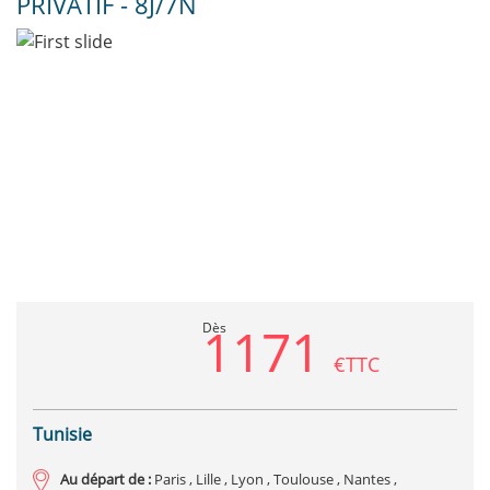
PRIVATIF - 8J/7N
Previous
Next
1171
Dès
€TTC
Tunisie
Au départ de :
Paris , Lille , Lyon , Toulouse , Nantes ,