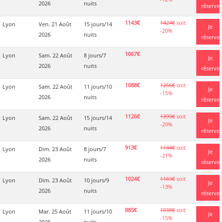
2026
nuits
réserve
1143€
1424€
soit
Lyon
Ven. 21 Août
15 jours/14
Je
-20%
2026
nuits
réserve
1067€
Lyon
Sam. 22 Août
8 jours/7
Je
2026
nuits
réserve
1088€
1266€
soit
Lyon
Sam. 22 Août
11 jours/10
Je
-15%
2026
nuits
réserve
1126€
1399€
soit
Lyon
Sam. 22 Août
15 jours/14
Je
-20%
2026
nuits
réserve
913€
1144€
soit
Lyon
Dim. 23 Août
8 jours/7
Je
-21%
2026
nuits
réserve
1024€
1169€
soit
Lyon
Dim. 23 Août
10 jours/9
Je
-13%
2026
nuits
réserve
885€
1038€
soit
Lyon
Mar. 25 Août
11 jours/10
Je
-15%
2026
nuits