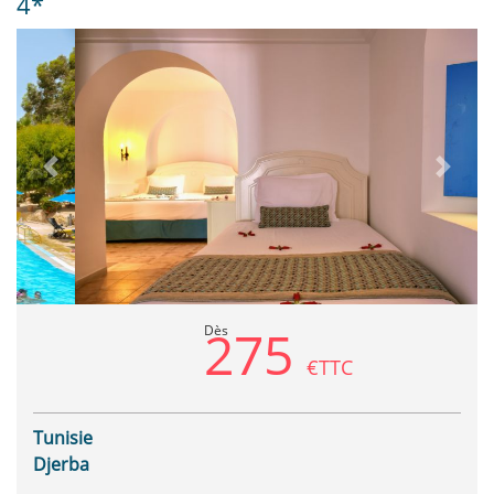
4*
Previous
Next
275
Dès
€TTC
Tunisie
Djerba