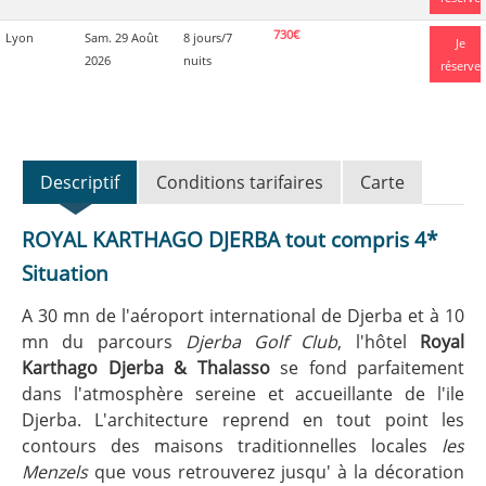
730€
Lyon
Sam. 29 Août
8 jours/7
Je
2026
nuits
réserve
Descriptif
Conditions tarifaires
Carte
ROYAL KARTHAGO DJERBA tout compris 4*
Situation
A 30 mn de l'aéroport international de Djerba et à 10
mn du parcours
Djerba Golf Club
, l'hôtel
Royal
Karthago Djerba & Thalasso
se fond parfaitement
dans l'atmosphère sereine et accueillante de l'ile
Djerba. L'architecture reprend en tout point les
contours des maisons traditionnelles locales
les
Menzels
que vous retrouverez jusqu' à la décoration