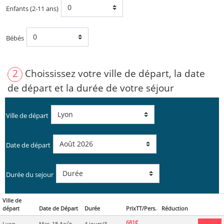
Enfants (2-11 ans)
Bébés
2
Choississez votre ville de départ, la date
de départ et la durée de votre séjour
Ville de départ
Date de départ
Durée du sejour
Ville de
départ
Date de Départ
Durée
PrixTT/Pers.
Réduction
681€
Lyon
Mar. 18 Août
4 jours/3