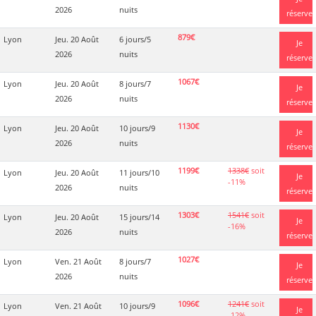
2026
nuits
réserve
879€
Lyon
Jeu. 20 Août
6 jours/5
Je
2026
nuits
réserve
1067€
Lyon
Jeu. 20 Août
8 jours/7
Je
2026
nuits
réserve
1130€
Lyon
Jeu. 20 Août
10 jours/9
Je
2026
nuits
réserve
1199€
1338€
soit
Lyon
Jeu. 20 Août
11 jours/10
Je
-11%
2026
nuits
réserve
1303€
1541€
soit
Lyon
Jeu. 20 Août
15 jours/14
Je
-16%
2026
nuits
réserve
1027€
Lyon
Ven. 21 Août
8 jours/7
Je
2026
nuits
réserve
1096€
1241€
soit
Lyon
Ven. 21 Août
10 jours/9
Je
-12%