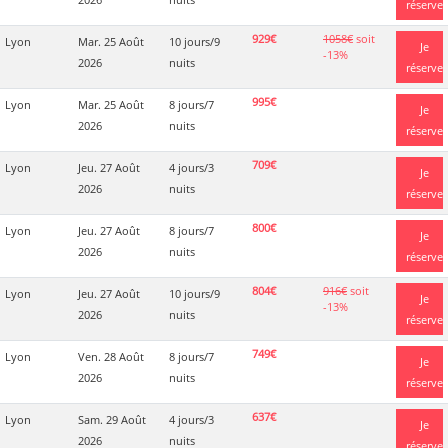
réserve
929€
1058€
soit
Lyon
Mar. 25 Août
10 jours/9
Je
-13%
2026
nuits
réserve
995€
Lyon
Mar. 25 Août
8 jours/7
Je
2026
nuits
réserve
709€
Lyon
Jeu. 27 Août
4 jours/3
Je
2026
nuits
réserve
800€
Lyon
Jeu. 27 Août
8 jours/7
Je
2026
nuits
réserve
804€
916€
soit
Lyon
Jeu. 27 Août
10 jours/9
Je
-13%
2026
nuits
réserve
749€
Lyon
Ven. 28 Août
8 jours/7
Je
2026
nuits
réserve
637€
Lyon
Sam. 29 Août
4 jours/3
Je
2026
nuits
réserve