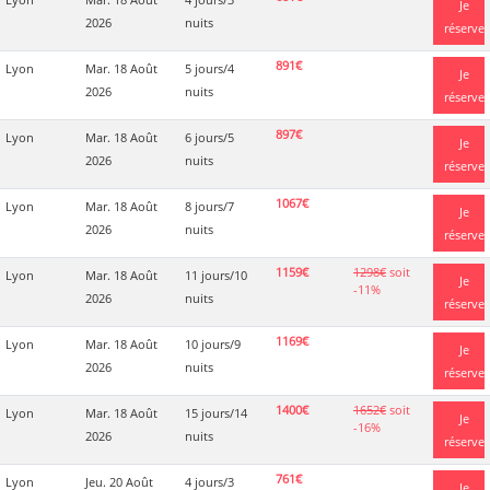
Je
2026
nuits
réserve
891€
Lyon
Mar. 18 Août
5 jours/4
Je
2026
nuits
réserve
897€
Lyon
Mar. 18 Août
6 jours/5
Je
2026
nuits
réserve
1067€
Lyon
Mar. 18 Août
8 jours/7
Je
2026
nuits
réserve
1159€
1298€
soit
Lyon
Mar. 18 Août
11 jours/10
Je
-11%
2026
nuits
réserve
1169€
Lyon
Mar. 18 Août
10 jours/9
Je
2026
nuits
réserve
1400€
1652€
soit
Lyon
Mar. 18 Août
15 jours/14
Je
-16%
2026
nuits
réserve
761€
Lyon
Jeu. 20 Août
4 jours/3
Je