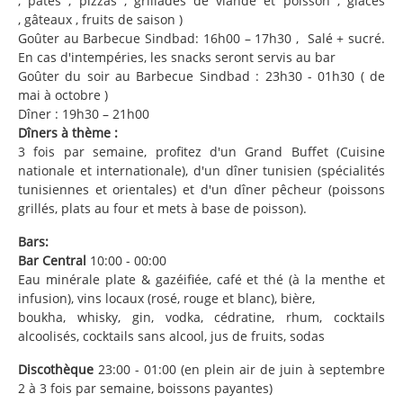
, pâtes , pizzas , grillades de viande et poisson , glaces
, gâteaux , fruits de saison )
Goûter au Barbecue Sindbad: 16h00 – 17h30 , Salé + sucré.
En cas d'intempéries, les snacks seront servis au bar
Goûter du soir au Barbecue Sindbad : 23h30 - 01h30 ( de
mai à octobre )
Dîner : 19h30 – 21h00
Dîners à thème :
3 fois par semaine, profitez d'un Grand Buffet (Cuisine
nationale et internationale), d'un dîner tunisien (spécialités
tunisiennes et orientales) et d'un dîner pêcheur (poissons
grillés, plats au four et mets à base de poisson).
Bars:
Bar Central
10:00 - 00:00
Eau minérale plate & gazéifiée, café et thé (à la menthe et
infusion), vins locaux (rosé, rouge et blanc), bière,
boukha, whisky, gin, vodka, cédratine, rhum, cocktails
alcoolisés, cocktails sans alcool, jus de fruits, sodas
Discothèque
23:00 - 01:00 (en plein air de juin à septembre
2 à 3 fois par semaine, boissons payantes)